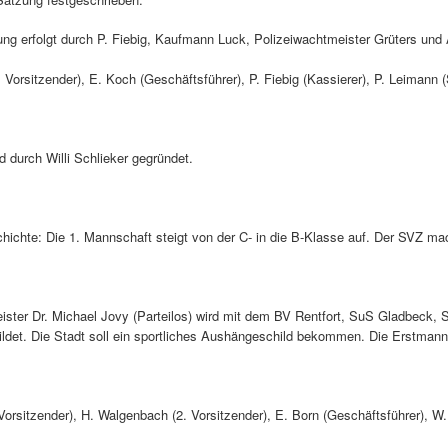
g erfolgt durch P. Fiebig, Kaufmann Luck, Polizeiwachtmeister Grüters und 
 Vorsitzender), E. Koch (Geschäftsführer), P. Fiebig (Kassierer), P. Leimann (S
d durch Willi Schlieker gegründet.
schichte: Die 1. Mannschaft steigt von der C- in die B-Klasse auf. Der SVZ m
ter Dr. Michael Jovy (Parteilos) wird mit dem BV Rentfort, SuS Gladbeck
et. Die Stadt soll ein sportliches Aushängeschild bekommen. Die Erstmannsc
orsitzender), H. Walgenbach (2. Vorsitzender), E. Born (Geschäftsführer), W. 