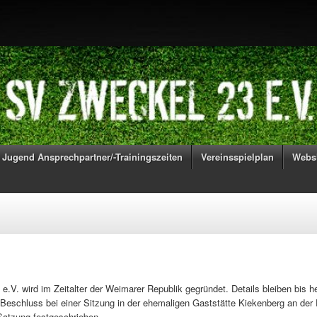
Jugend Ansprechpartner/-Trainingszeiten
Vereinsspielplan
Webs
.V. wird im Zeitalter der Weimarer Republik gegründet. Details bleiben bis 
Beschluss bei einer Sitzung in der ehemaligen Gaststätte Kiekenberg an der 
Satzung festgeschrieben.