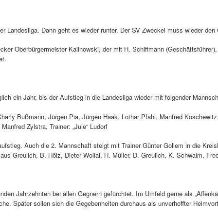
 der Landesliga. Dann geht es wieder runter. Der SV Zweckel muss wieder den 
cker Oberbürgermeister Kalinowski, der mit H. Schiffmann (Geschäftsführer), 
et.
lich ein Jahr, bis der Aufstieg in die Landesliga wieder mit folgender Mannscha
 Charly Bußmann, Jürgen Pia, Jürgen Haak, Lothar Pfahl, Manfred Koschewitz
anfred Zylstra, Trainer: „Jule“ Ludorf
fstieg. Auch die 2. Mannschaft steigt mit Trainer Günter Gollem in die Kreisl
laus Greulich, B. Hölz, Dieter Wollai, H. Müller, D. Greulich, K. Schwalm, Fr
genden Jahrzehnten bei allen Gegnern gefürchtet. Im Umfeld gerne als „Affenkäfi
he. Später sollen sich die Gegebenheiten durchaus als unverhoffter Heimvorte