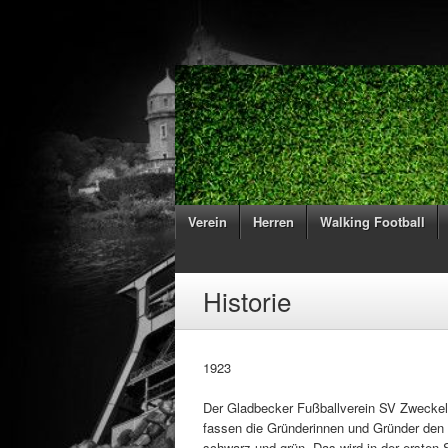
Verein
Herren
Walking Football
Historie
1923
Der Gladbecker Fußballverein SV Zweckel e
fassen die Gründerinnen und Gründer den 
schwarz und grün. Das wird in der ersten 