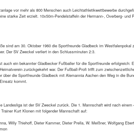
lage vor mehr als 800 Menschen auch Leichtathletikwettbewerbe durchgeführ
ne starke Zeit erzielt. 10x50m-Pendelstaffeln der Hermann-, Overberg- und
aße sind am 30. Oktober 1960 die Sportfreunde Gladbeck im Westfalenpokal 
er. Der SV Zweckel verliert in den Schlussminuten 2:3.
st auch ein bekannter Gladbecker Fußballer für die Sportfreunde erfolgreich:
matverein zurückgekehrt war. Der Fußball-Profi trifft zum zwischenzeitliche
er über die Sportfreunde Gladbeck mit Alemannia Aachen den Weg in die Bunde
 Einsatz kommt.
ie Landesliga ist der SV Zweckel zurück. Die 1. Mannschaft wird nach einem
r Trainer Kurt Klonen mit folgender Mannschaft auf:
na, Willy Thiehoff, Dieter Kammer, Dieter Prella, W. Meißner, Wolfgang Ebert
imon