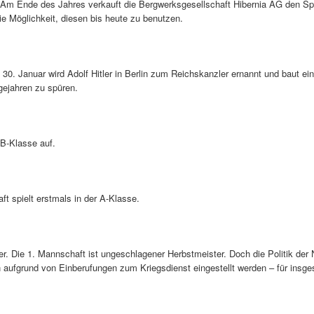
Am Ende des Jahres verkauft die Bergwerksgesellschaft Hibernia AG den Spo
ie Möglichkeit, diesen bis heute zu benutzen.
 30. Januar wird Adolf Hitler in Berlin zum Reichskanzler ernannt und baut ei
ejahren zu spüren.
 B-Klasse auf.
t spielt erstmals in der A-Klasse.
er. Die 1. Mannschaft ist ungeschlagener Herbstmeister. Doch die Politik der 
 aufgrund von Einberufungen zum Kriegsdienst eingestellt werden – für insge