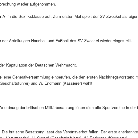
erbrechung wieder aufgenommen.
 A- in die Bezirksklasse auf. Zum ersten Mal spielt der SV Zweckel als eigene
eb der Abteilungen Handball und Fußball des SV Zweckel wieder eingestellt.
 der Kapitulation der Deutschen Wehrmacht.
 eine Generalversammlung einberufen, die den ersten Nachkriegsvorstand mi
(Geschäftsführer) und W. Endmann (Kassierer) wählt.
nordnung der britischen Militärbesatzung lösen sich alle Sportvereine in der 
. Die britische Besatzung lässt das Vereinsverbot fallen. Der erste anerkannt
(2. Vorsitzender), H. Gerard (Geschäftsführer), W. Endmann (Kassierer).