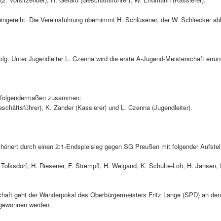
eingereiht. Die Vereinsführung übernimmt H. Schlüsener, der W. Schliecker abl
folg. Unter Jugendleiter L. Czenna wird die erste A-Jugend-Meisterschaft erru
zt folgendermaßen zusammen:
schäftsführer), K. Zander (Kassierer) und L. Czenna (Jugendleiter).
chönert durch einen 2:1-Endspielsieg gegen SG Preußen mit folgender Aufstel
 Tolksdorf, H. Riesener, F. Strempfl, H. Weigand, K. Schulte-Loh, H. Jansen, F
chaft geht der Wanderpokal des Oberbürgermeisters Fritz Lange (SPD) an de
n gewonnen werden.