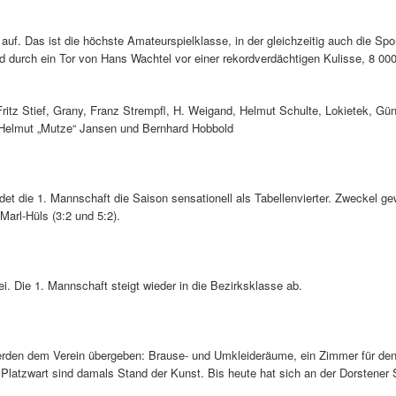
 auf. Das ist die höchste Amateurspielklasse, in der gleichzeitig auch die Sp
d durch ein Tor von Hans Wachtel vor einer rekordverdächtigen Kulisse, 8 00
Fritz Stief, Grany, Franz Strempfl, H. Weigand, Helmut Schulte, Lokietek, G
 Helmut „Mutze“ Jansen und Bernhard Hobbold
et die 1. Mannschaft die Saison sensationell als Tabellenvierter. Zweckel g
arl-Hüls (3:2 und 5:2).
i. Die 1. Mannschaft steigt wieder in die Bezirksklasse ab.
rden dem Verein übergeben: Brause- und Umkleideräume, ein Zimmer für den 
Platzwart sind damals Stand der Kunst. Bis heute hat sich an der Dorstener 