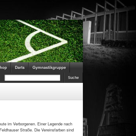
hop
Darts
Gymnastikgruppe
heute im Verborgenen. Einer Legende nach
Feldhauser Straße. Die Vereinsfarben sind