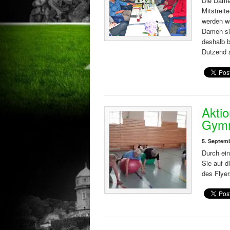
Die Dame
Mitstreit
werden wo
Damen si
deshalb b
Dutzend 
Akti
Gymn
5. Septem
Durch ei
Sie auf d
des Flyer