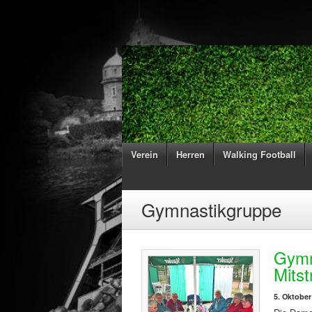
Verein
Herren
Walking Football
Gymnastikgruppe
Gymn
Mitst
5. Oktober