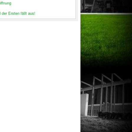
öffnung
 der Ersten fällt aus!