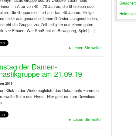
n-Gymnastik-Gruppe des SV Zweckel sucht neue
Saisoner
erinnen im Alter von 40 – 70 Jahren, die fit bleiben oder
llen. Die Gruppe exisitiert seit fast 40 Jahren. Einige
Heimspiel
nd leider aus gesundheitlichen Gründen ausgeschieden,
esteht die Gruppe zur Zeit lediglich aus einem guten
aktiver Frauen. Wer Spaß hat an Bewegung, Spiel […]
▸
Lesen Sie weiter
onstag der Damen-
astikgruppe am 21.09.19
ber 2019
nen Klick in der Werkzeugleiste des Dokuments kommen
ie zweite Seite des Flyers. Hier geht es zum Download
s.
▸
Lesen Sie weiter