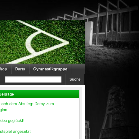
hop
Darts
Gymnastikgruppe
Beiträge
 nach dem Abstieg: Derby zum
ginn
obe geglückt!
stspiel angesetzt