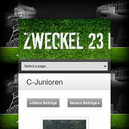
C-Junioren
◂
Ältere Beiträge
Neuere Beiträge
▸