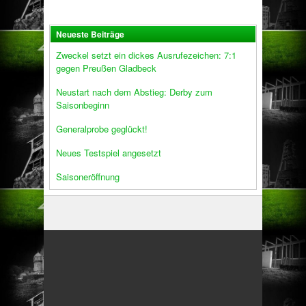
Neueste Beiträge
Zweckel setzt ein dickes Ausrufezeichen: 7:1
gegen Preußen Gladbeck
Neustart nach dem Abstieg: Derby zum
Saisonbeginn
Generalprobe geglückt!
Neues Testspiel angesetzt
Saisoneröffnung