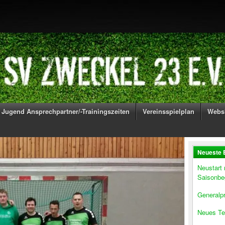
Jugend Ansprechpartner/-Trainingszeiten
Vereinsspielplan
Webs
Neueste 
Neustart
Saisonbe
Generalpr
Neues Te