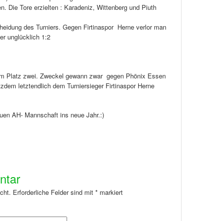
. Die Tore erzielten : Karadeniz, Wittenberg und Piuth
scheidung des Turniers. Gegen Firtinaspor Herne verlor man
er unglücklich 1:2
h um Platz zwei. Zweckel gewann zwar gegen Phönix Essen
zdem letztendlich dem Turniersieger Firtinaspor Herne
euen AH- Mannschaft ins neue Jahr.:)
ntar
cht.
Erforderliche Felder sind mit
*
markiert