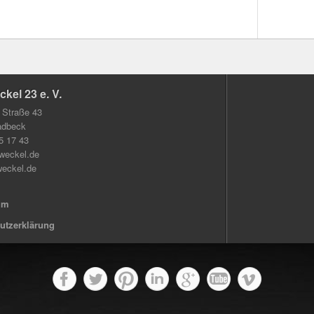
kel 23 e. V.
 Straße 43
adbeck
 5 17 43
weckel.de
eckel.de
um
utzerklärung