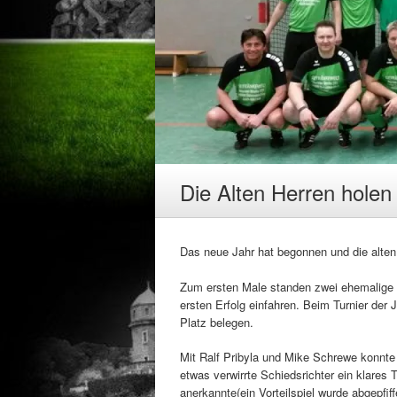
Die Alten Herren holen
Das neue Jahr hat begonnen und die alten 
Zum ersten Male standen zwei ehemalige
ersten Erfolg einfahren. Beim Turnier de
Platz belegen.
Mit Ralf Pribyla und Mike Schrewe konnte
etwas verwirrte Schiedsrichter ein klares
anerkannte(ein Vorteilspiel wurde abgepfif