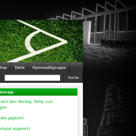
hop
Darts
Gymnastikgruppe
Beiträge
 nach dem Abstieg: Derby zum
ginn
obe geglückt!
stspiel angesetzt