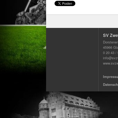
SV Zwec
Dorstener
45966 Gl
0 20 43 /
info@svz
www.svzw
Impress
Datensch
© 2015
Facebook
Twitter
Pinterest
LinkedIn
Google+
YouTube
Vimeo