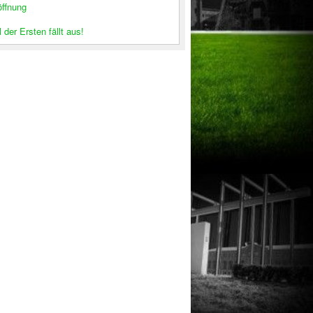
öffnung
 der Ersten fällt aus!