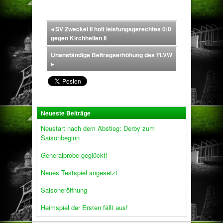
◂
SV Zweckel II holt leistungsgerechtes 0:0
gegen Kirchhellen II
Unanständige Beitragserhöhung des FLVW
▸
Neueste Beiträge
Neustart nach dem Abstieg: Derby zum
Saisonbeginn
Generalprobe geglückt!
Neues Testspiel angesetzt
Saisoneröffnung
Heimspiel der Ersten fällt aus!