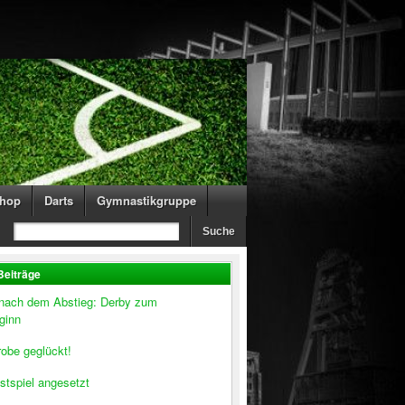
hop
Darts
Gymnastikgruppe
Beiträge
 nach dem Abstieg: Derby zum
ginn
obe geglückt!
stspiel angesetzt