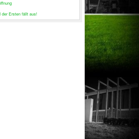
öffnung
 der Ersten fällt aus!