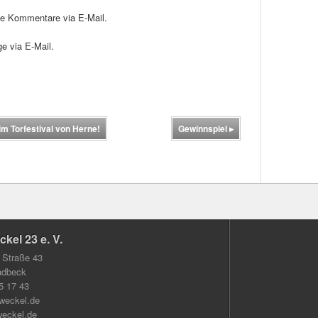
de Kommentare via E-Mail.
e via E-Mail.
im Torfestival von Herne!
Gewinnspiel
▸
kel 23 e. V.
 Straße 43
adbeck
 5 17 43
weckel.de
eckel.de