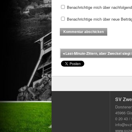
Benachrichtige mich über nachfolgen
Benachrichtige mich über neue Beiträg
◂
Last-Minute-Zittern, aber Zweckel siegt 
SV Zwec
Dorstener
45966 Gl
0 20 43 /
info@svz
www.svzw