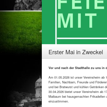
Erster Mai in Zweckel
Vor und nach der Stadthalle zu uns in d
Am 01.05.2026 ist unser Vereinsheim ab 13
Familien, Nachbarn, Freunde und Förderer
und bei Bratwurst und kühlen Getränken d
30.04.2026 bietet unser Vereinsheim ab 17
Maibaum bei hausgemachten Frikadellen u
einzustimmen.