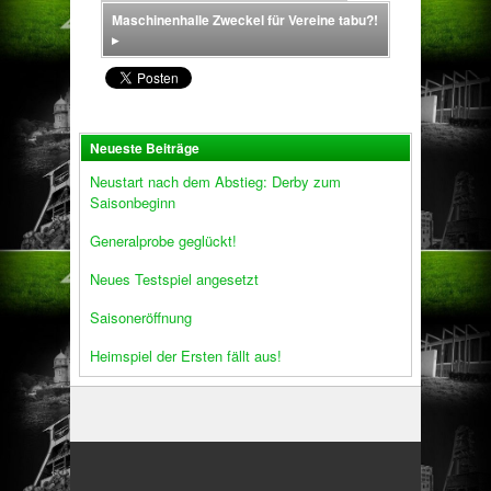
Maschinenhalle Zweckel für Vereine tabu?!
▸
Neueste Beiträge
Neustart nach dem Abstieg: Derby zum
Saisonbeginn
Generalprobe geglückt!
Neues Testspiel angesetzt
Saisoneröffnung
Heimspiel der Ersten fällt aus!