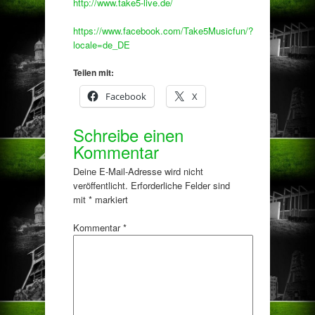
http://www.take5-live.de/
https://www.facebook.com/Take5Musicfun/?
locale=de_DE
Teilen mit:
Facebook
X
Schreibe einen
Kommentar
Deine E-Mail-Adresse wird nicht
veröffentlicht.
Erforderliche Felder sind
mit
*
markiert
Kommentar
*