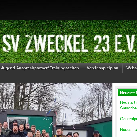
Jugend Ansprechpartner/-Trainingszeiten
Vereinsspielplan
Webs
Neueste 
Neustart
Saisonbe
Generalpr
Neues Te