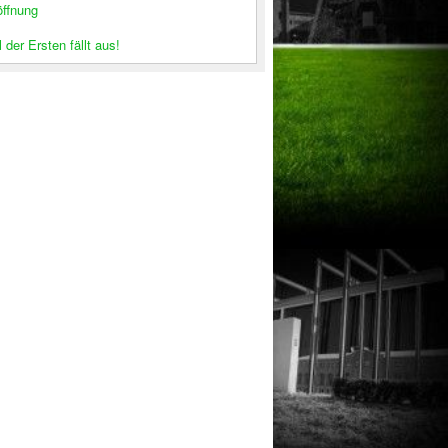
öffnung
 der Ersten fällt aus!