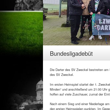
Bundesligadebüt
Die Darter des SV Zweckel bestreiten am
des SV Zweckel.
Im ersten Heimspiel startet der 1. Zwecke
Minden“ und anschließend um 21:00 Uhr ge
hoffen auf viele Zuschauer, zumal der Eintrit
Nach einem Sieg und einer Niederlage am e
den ersten Heimspielen punkten. Im Gege