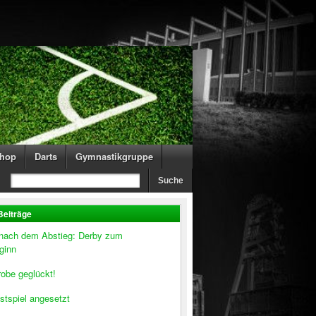
hop
Darts
Gymnastikgruppe
Beiträge
 nach dem Abstieg: Derby zum
ginn
obe geglückt!
stspiel angesetzt