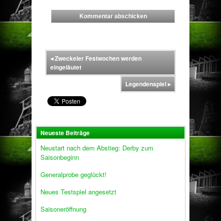
◂
Zweckeler Festwochen werden
eingeläutet
Legendenspiel
▸
Neueste Beiträge
Neustart nach dem Abstieg: Derby zum
Saisonbeginn
Generalprobe geglückt!
Neues Testspiel angesetzt
Saisoneröffnung