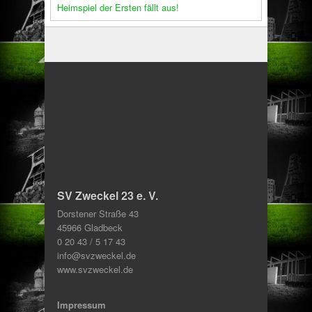
Heimspiel der Ersten fällt aus!
SV Zweckel 23 e. V.
Dorstener Straße 43
45966 Gladbeck
0 20 43 / 5 17 43
info@svzweckel.de
www.svzweckel.de
Impressum