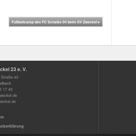
Fußballcamp des FC Schalke 04 beim SV Zweckel
▸
kel 23 e. V.
 Straße 43
adbeck
 5 17 43
weckel.de
eckel.de
um
utzerklärung