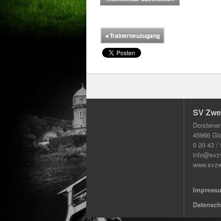
◂
Trainerneuzugang
SV Zwec
Dorstener
45966 Gl
0 20 43 /
info@svz
www.svzw
Impress
Datensch