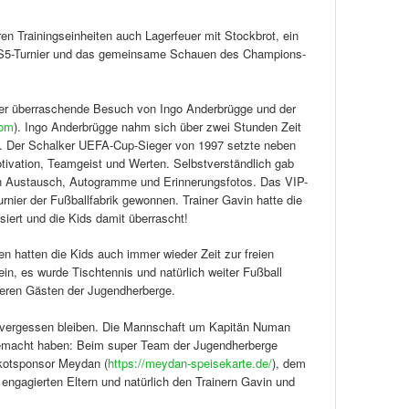
 Trainingseinheiten auch Lagerfeuer mit Stockbrot, ein
a-PS5-Turnier und das gemeinsame Schauen des Champions-
 der überraschende Besuch von Ingo Anderbrügge und der
com
). Ingo Anderbrügge nahm sich über zwei Stunden Zeit
eit. Der Schalker UEFA-Cup-Sieger von 1997 setzte neben
ivation, Teamgeist und Werten. Selbstverständlich gab
en Austausch, Autogramme und Erinnerungsfotos. Das VIP-
rnier der Fußballfabrik gewonnen. Trainer Gavin hatte die
ert und die Kids damit überrascht!
atten die Kids auch immer wieder Zeit zur freien
n, es wurde Tischtennis und natürlich weiter Fußball
eren Gästen der Jugendherberge.
vergessen bleiben. Die Mannschaft um Kapitän Numan
 gemacht haben: Beim super Team der Jugendherberge
ikotsponsor Meydan (
https://meydan-speisekarte.de/
), dem
engagierten Eltern und natürlich den Trainern Gavin und