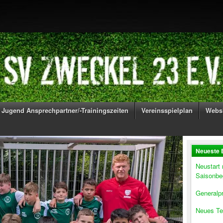
Jugend Ansprechpartner/-Trainingszeiten
Vereinsspielplan
Webs
Neueste 
Neustart
Saisonbe
Generalpr
Neues Te