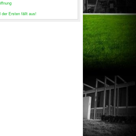
öffnung
 der Ersten fällt aus!