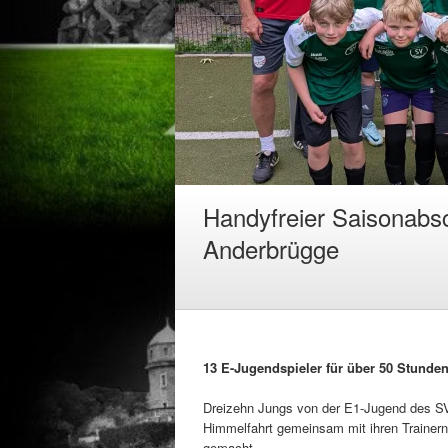
Handyfreier Saisonabsc
Anderbrügge
13 E-Jugendspieler für über 50 Stunde
Dreizehn Jungs von der E1-Jugend des SV
Himmelfahrt gemeinsam mit ihren Trainer
gemacht.