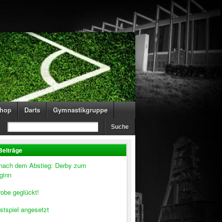
hop
Darts
Gymnastikgruppe
Beiträge
 nach dem Abstieg: Derby zum
ginn
obe geglückt!
stspiel angesetzt