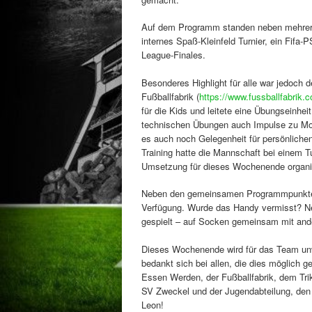
Auf dem Programm standen neben mehreren
internes Spaß-Kleinfeld Turnier, ein Fif
League-Finales.
Besonderes Highlight für alle war jedoch
Fußballfabrik (
https://www.fussballfabrik.
für die Kids und leitete eine Übungseinh
technischen Übungen auch Impulse zu Mot
es auch noch Gelegenheit für persönlich
Training hatte die Mannschaft bei einem Tu
Umsetzung für dieses Wochenende organisi
Neben den gemeinsamen Programmpunkten h
Verfügung. Wurde das Handy vermisst? Nei
gespielt – auf Socken gemeinsam mit and
Dieses Wochenende wird für das Team un
bedankt sich bei allen, die dies möglich
Essen Werden, der Fußballfabrik, dem Tr
SV Zweckel und der Jugendabteilung, den 
Leon!