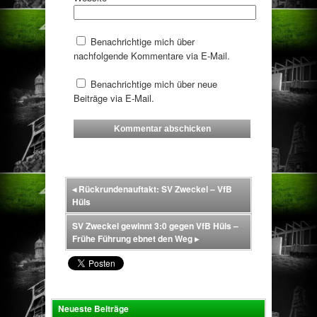
Benachrichtige mich über
nachfolgende Kommentare via E-Mail.
Benachrichtige mich über neue
Beiträge via E-Mail.
◂
Rückrundenauftakt: SV Zweckel – VfB
Hüls
SV Zweckel gewinnt 3:0 gegen VfB Hüls –
Frühe Führung ebnet den Weg
▸
Neueste Beiträge