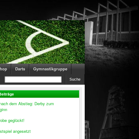
hop
Darts
Gymnastikgruppe
Beiträge
 nach dem Abstieg: Derby zum
ginn
obe geglückt!
stspiel angesetzt