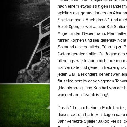
nach einem etwas strittigen Handelf
spielfreudig, gerade im ersten Absch
Spielzug nach. Auch das 3:1 und auch d
Spielzügen, teilweise über 3-5 Statio
Auge für den Nebenmann. Man hätte 
führen können und ließ defensiv nicht
So stand eine deutliche Führung zu Bu
Gefahr geraten sollte. Zu Beginn de
allerdings wirkte auch nicht mehr ganz
Ballverluste und geriet in Bedrängni
jeden Ball. Besonders sehenswert ein
für seine bereits geschlagenen Torw
„Hechtsprung“ und Kopfball von der Li
wunderbaren Teamleistung!
Das 5:1 fiel nach einem Foulelfmeter, 
dieses extrem harte Einsteigen dazu 
Jahr verletzte Spieler Jakob Pleiss,