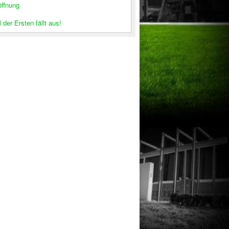
öffnung
 der Ersten fällt aus!