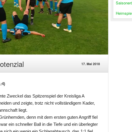
Saisoner
Heimspiel
otenzial
17. Mai 2018
:4)
te Zweckel das Spitzenspiel der Kreisliga A
heiden und zeigte, trotz nicht vollständigem Kader,
nnschaft liegt.
rünhemden, denn mit dem ersten guten Angriff fiel
r ein schneller Ball in die Tiefe und ein überlegter
e sich ein wenig ein Schlagabtausch, das 1:1 fiel