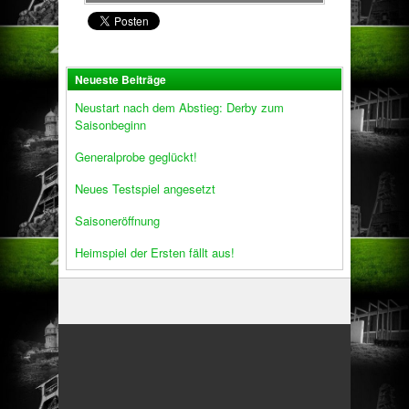
Neueste Beiträge
Neustart nach dem Abstieg: Derby zum
Saisonbeginn
Generalprobe geglückt!
Neues Testspiel angesetzt
Saisoneröffnung
Heimspiel der Ersten fällt aus!