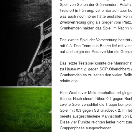
Speil von Seiten der Grünhemden. Relativ 
Freistoß in Führung, verlor danach aber k
was auch noch höher hätte ausfallen kön
Zweitvertretung ging als Sieger vom Platz
Grünhemden hakten das Spiel im Nachhine
Das zweite Spiel der Vorbereitung bestrit
mit 0:8. Das Team aus Essen lief mit viel
auf und zeigte der Reserve klar die Grenz
Das letzte Testspiel konnte die Mannscha
zu Hause mit 2. gegen SGP Oberlohberg 2
Grünhemden es zu selten den vielen Ballb
relativ eng.
Eine Woche vor Meisterschaftsstart ginge
Bühne. Nach einem frühen 0:1 gegen Rentf
zweite Spiel verschlief die Truppe komplet
Spiel mit 0:3 gegen SB Gladbeck 2. Im l
bereits ausgeschiedene Mannschaft von E
Diese vier Punkte reichten leider nicht
Gruppenphase ausgeschieden.