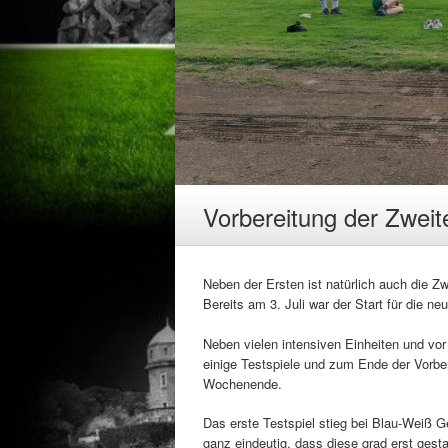
Vorbereitung der Zweit
Neben der Ersten ist natürlich auch die Zw
Bereits am 3. Juli war der Start für die ne
Neben vielen intensiven Einheiten und vor
einige Testspiele und zum Ende der Vorbe
Wochenende.
Das erste Testspiel stieg bei Blau-Weiß G
ganz eindeutig, dass diese grad erst gest