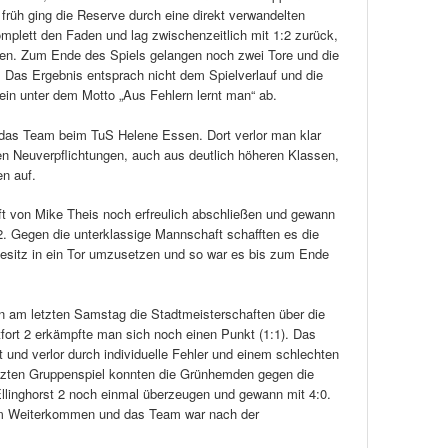
früh ging die Reserve durch eine direkt verwandelten
omplett den Faden und lag zwischenzeitlich mit 1:2 zurück,
nen. Zum Ende des Spiels gelangen noch zwei Tore und die
. Das Ergebnis entsprach nicht dem Spielverlauf und die
in unter dem Motto „Aus Fehlern lernt man“ ab.
t das Team beim TuS Helene Essen. Dort verlor man klar
en Neuverpflichtungen, auch aus deutlich höheren Klassen,
en auf.
ft von Mike Theis noch erfreulich abschließen und gewann
. Gegen die unterklassige Mannschaft schafften es die
esitz in ein Tor umzusetzen und so war es bis zum Ende
n am letzten Samstag die Stadtmeisterschaften über die
ort 2 erkämpfte man sich noch einen Punkt (1:1). Das
t und verlor durch individuelle Fehler und einem schlechten
etzten Gruppenspiel konnten die Grünhemden gegen die
llinghorst 2 noch einmal überzeugen und gewann mit 4:0.
 zum Weiterkommen und das Team war nach der