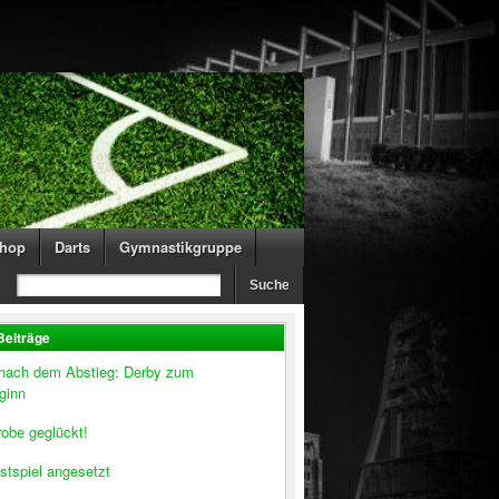
hop
Darts
Gymnastikgruppe
Beiträge
 nach dem Abstieg: Derby zum
ginn
obe geglückt!
stspiel angesetzt