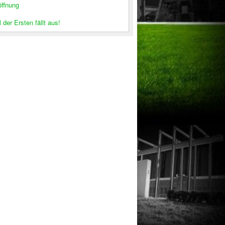
öffnung
 der Ersten fällt aus!