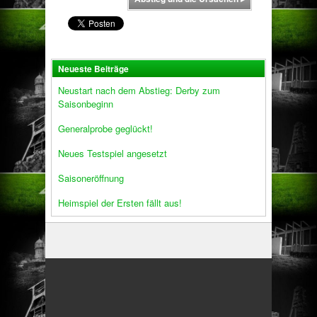
Neueste Beiträge
Neustart nach dem Abstieg: Derby zum
Saisonbeginn
Generalprobe geglückt!
Neues Testspiel angesetzt
Saisoneröffnung
Heimspiel der Ersten fällt aus!