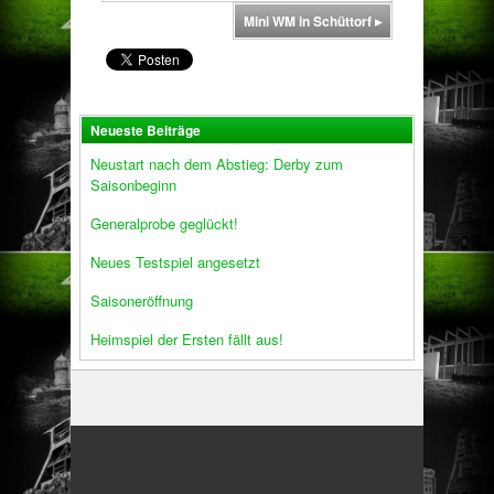
Mini WM in Schüttorf
▸
Neueste Beiträge
Neustart nach dem Abstieg: Derby zum
Saisonbeginn
Generalprobe geglückt!
Neues Testspiel angesetzt
Saisoneröffnung
Heimspiel der Ersten fällt aus!